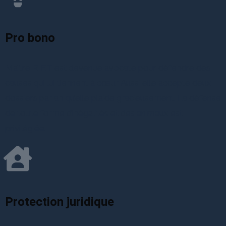
Pro bono
Maître RIET est devenue avocate pour défendre des
causes qui lui tiennent à cœur. Aussi elle accepte deux
dossiers par an qu’elle plaide gracieusement. La défense
de toute forme d’inégalités et des animaux est
privilégiée.
Protection juridique