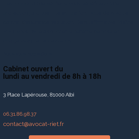
Il est opportun de vérifier si vous bénéficiez d’une
protection juridique. Elle est parfois inclue dans votre
contrat d’assurance habitation. Dans l’affirmative, Maître
RIET vous invite à solliciter le barème de prise en
charge avant le rendez-vous.
Nous vous accueillons
Cabinet ouvert du
lundi au vendredi de 8h à 18h
3 Place Lapérouse, 81000 Albi
06.31.86.98.37
contact@avocat-riet.fr