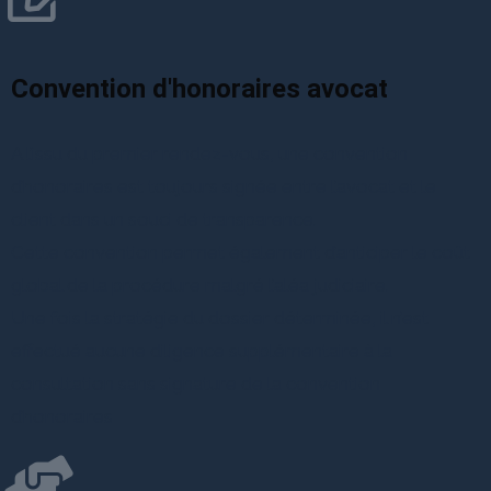
Convention d'honoraires avocat
A l’issu du premier rendez-vous, une convention
d’honoraires est toujours signée entre l’avocat et le
client dans un souci de transparence.
Cette convention permet également d’anticiper le coût
global de la procédure malgré l’aléa judiciaire.
Une fois la stratégie du dossier déterminée, il n’est
effectué aucune diligence supplémentaire à la
consultation sans signature de la convention
d’honoraires