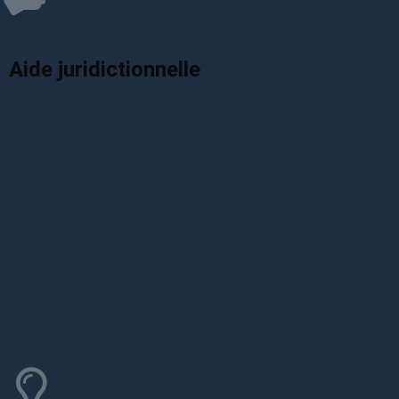
Aide juridictionnelle
En principe, le cabinet ne prend plus l’aide
juridictionnelle.
Cependant, dans un souci d’accès à la justice, le cabinet
accepte de travailler à l’aide juridictionnelle totale ou
partielle pour un nombre de 10 dossiers maximum à
l’année.
C’est pourquoi, toute demande d’aide juridictionnelle
doit être sollicitée au préalable en accord avec l’avocat
qui se laisse le droit de choisir les causes défendues.